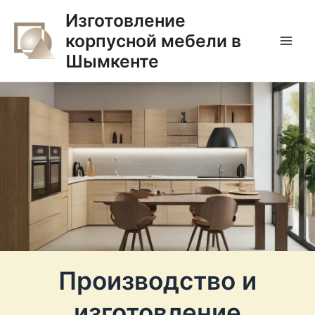
Перейти
Main
Изготовление
к
корпусной мебели в
Men
содержимому
Шымкенте
Производство и
изготовление